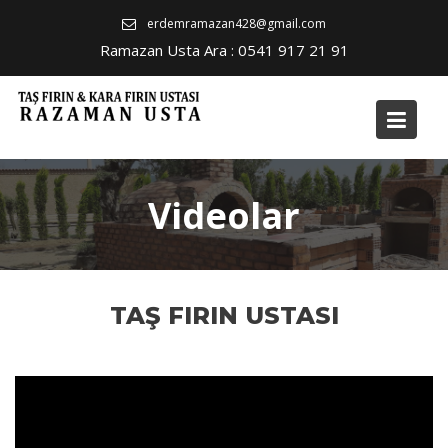
Skip
erdemramazan428@gmail.com
to
Ramazan Usta Ara : 0541 917 21 91
content
Videolar
TAŞ FIRIN USTASI
Video
oynatıcı