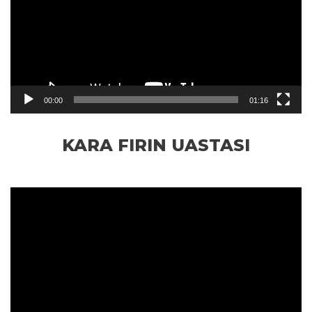
00:00
01:16
KARA FIRIN UASTASI
Video
oynatıcı